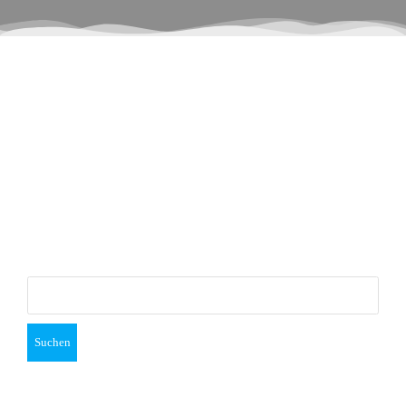
NICHTS
GEFUNDEN
Das Gesuchte konnte leider nicht gefunden werden.
Vielleicht hilft die Suchfunktion.
Suchen
nach: