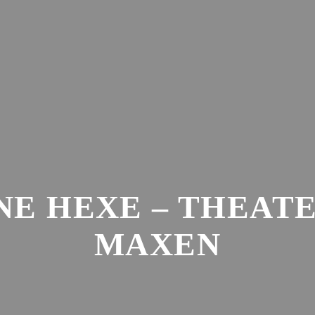
AKTUELLES
SAISON
VER
INE HEXE – THEAT
MAXEN