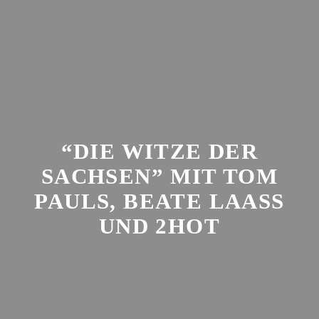
Zum
Inhalt
springen
“DIE WITZE DER
SACHSEN” MIT TOM
PAULS, BEATE LAASS U
ND 2HOT