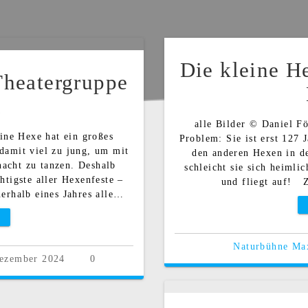
Die kleine H
Theatergruppe
n
alle Bilder © Daniel Fö
eine Hexe hat ein großes
Problem: Sie ist erst 127 
 damit viel zu jung, um mit
den anderen Hexen in d
acht zu tanzen. Deshalb
schleicht sie sich heimlic
chtigste aller Hexenfeste –
und fliegt auf! 
nerhalb eines Jahres alle…
Naturbühne Ma
Dezember 2024
0