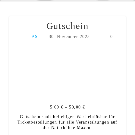
Gutschein
Beitragsnavigation
AS
30. November 2023
0
Preisspanne:
5,00
€
–
50,00
€
5,00 €
Gutscheine mit beliebigen Wert einlösbar für
bis
Ticketbestellungen für alle Veranstaltungen auf
50,00 €
der Naturbühne Maxen.